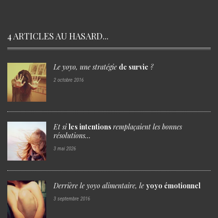
4 ARTICLES AU HASARD...
Le yoyo
, une stratégie
de survie
?
2 octobre 2016
Et si
les intentions
remplaçaient
les bonnes
résolutions…
3 mai 2026
Derrière
le yoyo alimentaire, le
yoyo émotionnel
3 septembre 2016