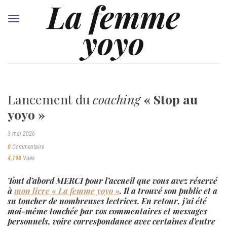
La femme
Toggle
yoyo
navigation
Lancement du
coaching
« Stop au
yoyo »
3 mai 2026
0
Commentaire
4,198
Vues
Tout d’abord MERCI pour l’accueil que vous avez réservé
à
mon livre « La femme yoyo »
. Il a trouvé son public et a
su toucher de nombreuses lectrices. En retour, j’ai été
moi-même touchée par vos commentaires et messages
personnels, voire correspondance avec certaines d’entre