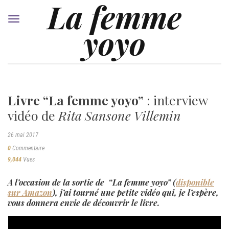
La femme
Toggle
yoyo
navigation
Livre “La femme yoyo”
: interview
vidéo de
Rita Sansone Villemin
26 mai 2017
0
Commentaire
9,044
Vues
A l’occasion de la sortie de “La femme yoyo” (
disponible
sur Amazon
), j’ai tourné une petite vidéo qui, je l’espère,
vous donnera envie de découvrir le livre.