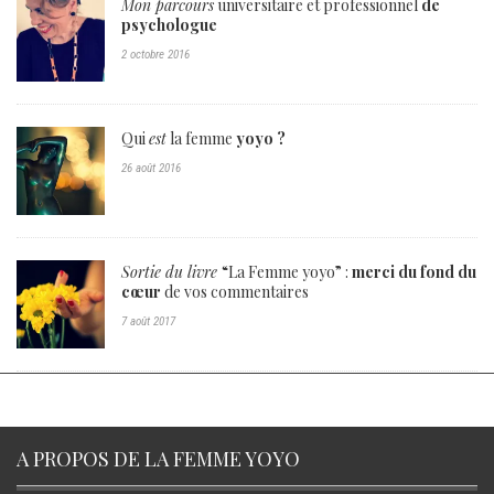
Mon parcours
universitaire et professionnel
de
psychologue
2 octobre 2016
Qui
est
la femme
yoyo ?
26 août 2016
Sortie du livre
“La Femme yoyo” :
merci du fond du
cœur
de vos commentaires
7 août 2017
A PROPOS DE LA FEMME YOYO