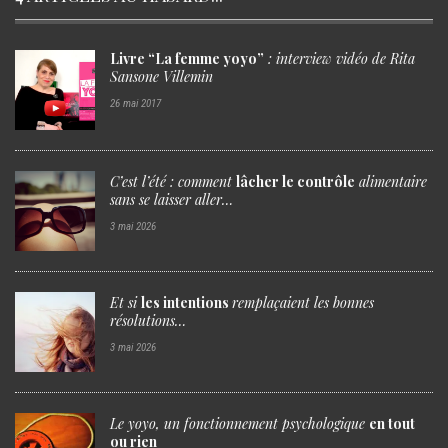
Livre “La femme yoyo”
: interview vidéo de
Rita
Sansone Villemin
26 mai 2017
C’est l’été
: comment
lâcher le contrôle
alimentaire
sans se laisser aller…
3 mai 2026
Et si
les intentions
remplaçaient
les bonnes
résolutions…
3 mai 2026
Le yoyo,
un fonctionnement psychologique
en tout
ou rien