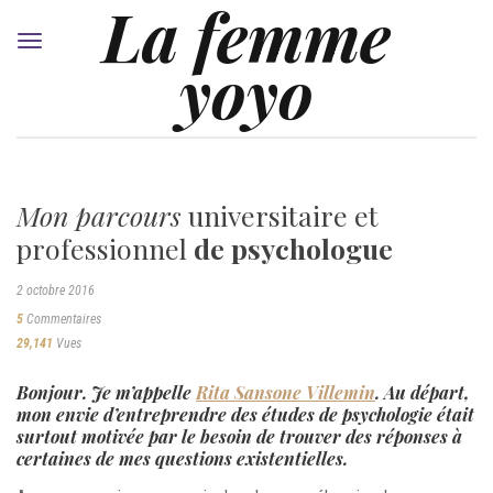
La femme
Toggle
yoyo
navigation
Mon parcours
universitaire et
professionnel
de psychologue
2 octobre 2016
5
Commentaires
29,141
Vues
Bonjour. Je m’appelle
Rita Sansone Villemin
. Au départ,
mon envie d’entreprendre des études de psychologie était
surtout motivée par le besoin de trouver des réponses à
certaines de mes questions existentielles.