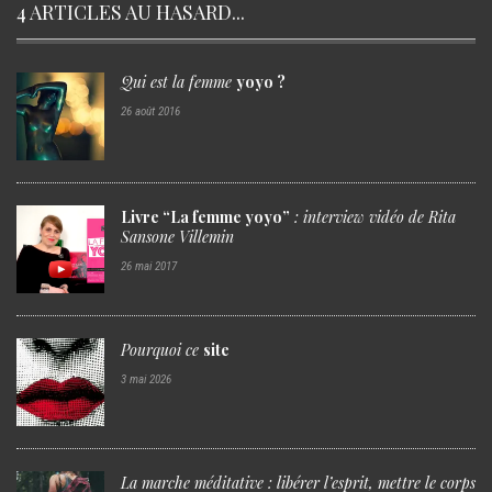
4 ARTICLES AU HASARD...
Qui
est
la femme
yoyo ?
26 août 2016
Livre “La femme yoyo”
: interview vidéo de
Rita
Sansone Villemin
26 mai 2017
Pourquoi
ce
site
3 mai 2026
La
marche méditative
: libérer l’esprit, mettre le corps