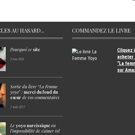
CLES AU HASARD...
COMMANDEZ LE LIVRE
Pourquoi
ce
site
Cliquez 
acheter 
3 mai 2026
“La fem
sur Ama
Sortie du livre
“La Femme
yoyo” :
merci du fond du
cœur
de vos commentaires
7 août 2017
Le
yoyo narcissique
ou
l’impossibilité de
s’aimer tel