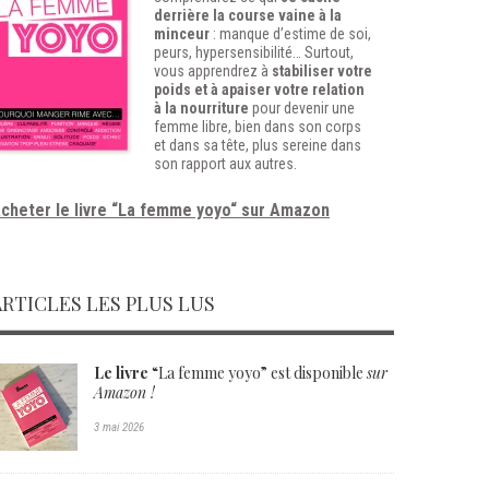
derrière la course vaine à la
minceur
: manque d’estime de soi,
peurs, hypersensibilité…
Surtout,
vous apprendrez à
stabiliser votre
poids et à apaiser votre relation
à la nourriture
pour devenir une
femme libre, bien dans son corps
et dans sa tête, plus sereine dans
son rapport aux autres.
cheter le livre “La femme yoyo“ sur Amazon
ARTICLES LES PLUS LUS
Le livre
“La femme yoyo” est disponible
sur
Amazon !
3 mai 2026